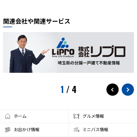
ぴよりん
タイ料理
道路陥没事故
お勧め本
リプロ情報
都市対抗野球
東岩槻
リプロカップ2025
関連会社や関連サービス
おもちゃ
展示会
サモエド
犬カフェ
大型犬カフェ
小ネタ
川越グルメ
川越散策
ウニ奉行
北与野駅
戸田市市制施行60周年記念
水遊び
プール
狭山茶
お出かけ情報
埼玉観光
スパークリングティー
新庁舎
素麺
夏のご飯
1
/
4
夏の食
茅乃舎
検証
徒歩10分
サービス
フローズンドリンク
クレセントモール
花火
盆踊り
ワークショップ
夜店
クラフト
ハンドメイド
ホーム
グルメ情報
大宮西口
夏風邪
健康
ベーグル
お出かけ情報
ミニバス情報
彩の国くらしプラザ
夏休みのイベント