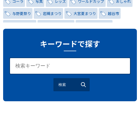
コーラ
写真
レッズ
ワールドカップ
おしゃれ
与野夏祭り
岩槻まつり
大宮夏まつり
越谷市
越谷花火大会
南越谷阿波踊り
わらび機まつり
たたら祭り
埼玉お祭り
埼玉花火大会
キーワードで探す
2026年さいたま市夏祭り
サマードリンク
待ち合わせ
大宮駅西口
バラ
お散歩
楽しむ方法
野球観戦
観戦ガイド
モラン
夏のネタ
暑さ対策2026
検索
江戸前がってん寿司
地元ニュース
LUCY尾瀬鳩待
予約
モロッコ料理
VR
ドームプラネット
グレートバリアリーフ
クイーンズランド州政府観光局
ものづくり
工作
スキッズガーデン
わいわいぱーく
モーリーファンタジー
イオン
土呂駅
トイザらス