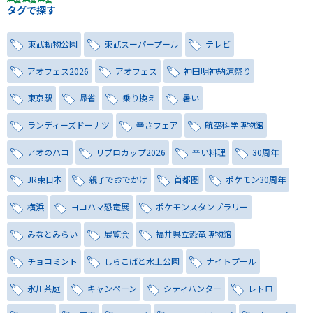
タグで探す
東武動物公園
東武スーパープール
テレビ
アオフェス2026
アオフェス
神田明神納涼祭り
東京駅
帰省
乗り換え
暑い
ランディーズドーナツ
辛さフェア
航空科学博物館
アオのハコ
リプロカップ2026
辛い料理
30周年
JR東日本
親子でおでかけ
首都圏
ポケモン30周年
横浜
ヨコハマ恐竜展
ポケモンスタンプラリー
みなとみらい
展覧会
福井県立恐竜博物館
チョコミント
しらこばと水上公園
ナイトプール
氷川茶庭
キャンペーン
シティハンター
レトロ