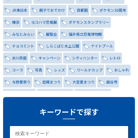
JR東日本
親子でおでかけ
首都圏
ポケモン30周年
横浜
ヨコハマ恐竜展
ポケモンスタンプラリー
みなとみらい
展覧会
福井県立恐竜博物館
チョコミント
しらこばと水上公園
ナイトプール
氷川茶庭
キャンペーン
シティハンター
レトロ
コーラ
写真
レッズ
ワールドカップ
おしゃれ
与野夏祭り
岩槻まつり
大宮夏まつり
越谷市
越谷花火大会
南越谷阿波踊り
わらび機まつり
たたら祭り
埼玉お祭り
埼玉花火大会
キーワードで探す
2026年さいたま市夏祭り
サマードリンク
待ち合わせ
大宮駅西口
バラ
お散歩
楽しむ方法
野球観戦