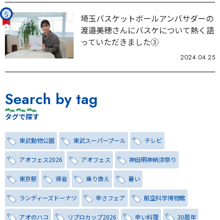
埼玉バスケットボールアンバサダーの
渡邉美穂さんにバスケについて熱く語
っていただきました③
2024.04.25
Search by tag
タグで探す
東武動物公園
東武スーパープール
テレビ
アオフェス2026
アオフェス
神田明神納涼祭り
東京駅
帰省
乗り換え
暑い
ランディーズドーナツ
辛さフェア
航空科学博物館
アオのハコ
リプロカップ2026
辛い料理
30周年