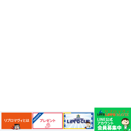
冬のおすすめ商品
お引越し
街情報
ハーゲンダッツ
ドトール
引越し
街の情報
所沢ランチ
新店
正月行事
新春
だるま
だるま市
熊谷
餅つき
羽子板
だるまさんが転んだ
埼玉限定
セブンイレブン
エキキュート大宮
コンビニ弁当
検証シリーズ
朝活
ドトール珈琲農園
おすすめスイーツ
上尾グルメ
2026
Suiceのペンギン
花
クリスマスツリー
さいたまハック
宝くじ
年末
ライフハック
てんぼうパーク
埼玉県食材
珍スポット
フィットネス
ピッツァ
くらっしー
調神社
酉の市
イルミネーション2026
新名所
埼玉スーパーアリーナ
紅葉
トレンド
ピザーラ