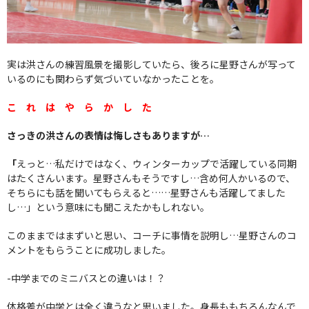
実は洪さんの練習風景を撮影していたら、後ろに星野さんが写って
いるのにも関わらず気づいていなかったことを。
こ れ は や ら か し た
さっきの洪さんの表情は悔しさもありますが…
「
えっと…私だけではなく、ウィンターカップで活躍している同期
はたくさんいます。星野さんもそうですし…含め何人かいるので、
そちらにも話を聞いてもらえると……星野さんも活躍してました
し…」という意味にも聞こえたかもしれない。
このままではまずいと思い、コーチに事情を説明し…星野さんのコ
メントをもらうことに成功しました。
-中学までのミニバスとの違いは！？
体格差が中学とは全く違うなと思いました。身長ももちろんなんで