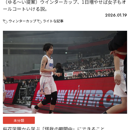
（ゆる〜い提案）ウインターカップ、1日増やせば女子もオ
ールコートいける説。
2026.01.19
ウィンターカップ
ライトな記事
未分類
桜花学園から学ぶ「怪我の期間中」にできること