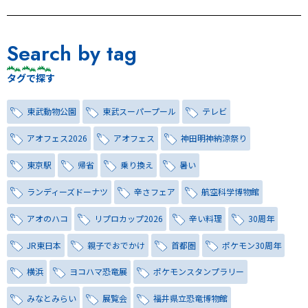
Search by tag
タグで探す
東武動物公園
東武スーパープール
テレビ
アオフェス2026
アオフェス
神田明神納涼祭り
東京駅
帰省
乗り換え
暑い
ランディーズドーナツ
辛さフェア
航空科学博物館
アオのハコ
リプロカップ2026
辛い料理
30周年
JR東日本
親子でおでかけ
首都圏
ポケモン30周年
横浜
ヨコハマ恐竜展
ポケモンスタンプラリー
みなとみらい
展覧会
福井県立恐竜博物館