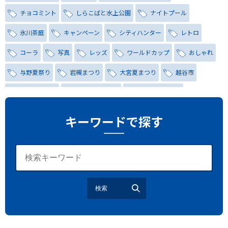
チョコミント
しらこばと水上公園
ナイトプール
氷川茶庭
キャンペーン
シティハンター
レトロ
コーラ
写真
レッズ
ワールドカップ
おしゃれ
与野夏祭り
岩槻まつり
大宮夏まつり
越谷市
越谷花火大会
南越谷阿波踊り
わらび機まつり
たたら祭り
埼玉お祭り
埼玉花火大会
キーワードで探す
2026年さいたま市夏祭り
サマードリンク
待ち合わせ
大宮駅西口
バラ
お散歩
楽しむ方法
野球観戦
観戦ガイド
モラン
夏のネタ
暑さ対策2026
検索
江戸前がってん寿司
地元ニュース
LUCY尾瀬鳩待
予約
モロッコ料理
VR
ドームプラネット