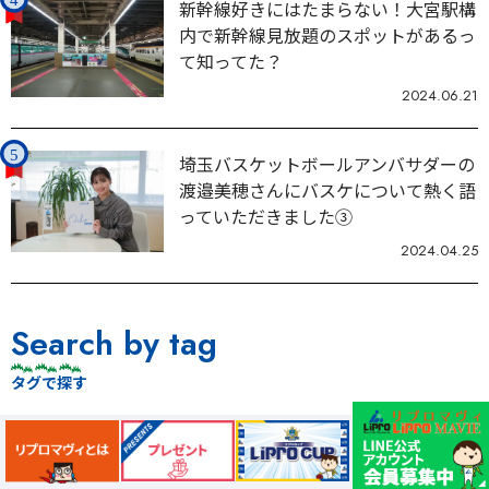
新幹線好きにはたまらない！大宮駅構
内で新幹線見放題のスポットがあるっ
て知ってた？
2024.06.21
埼玉バスケットボールアンバサダーの
渡邉美穂さんにバスケについて熱く語
っていただきました③
2024.04.25
Search by tag
タグで探す
テレビ
アオフェス2026
アオフェス
神田明神納涼祭り
東京駅
帰省
乗り換え
暑い