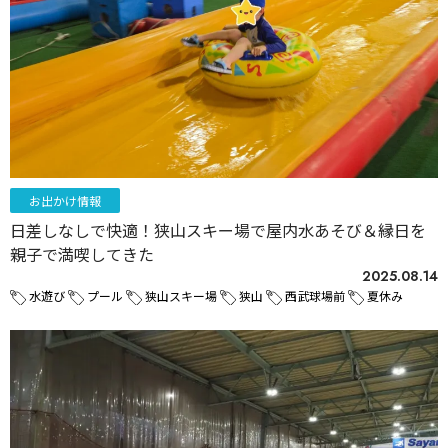
お出かけ情報
日差しなしで快適！狭山スキー場で屋内水あそび＆縁日を
親子で満喫してきた
2025.08.14
水遊び
プール
狭山スキー場
狭山
西武球場前
夏休み