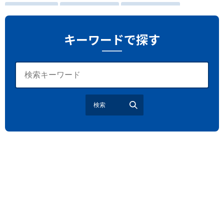
越谷花火大会
南越谷阿波踊り
わらび機まつり
たたら祭り
埼玉お祭り
埼玉花火大会
キーワードで探す
2026年さいたま市夏祭り
サマードリンク
待ち合わせ
大宮駅西口
バラ
お散歩
楽しむ方法
野球観戦
観戦ガイド
モラン
夏のネタ
暑さ対策2026
検索
江戸前がってん寿司
地元ニュース
LUCY尾瀬鳩待
予約
モロッコ料理
VR
ドームプラネット
グレートバリアリーフ
クイーンズランド州政府観光局
ものづくり
工作
スキッズガーデン
わいわいぱーく
モーリーファンタジー
イオン
土呂駅
トイザらス
ステラタウン
ららテラス
所沢
タリーズ