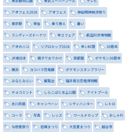
東武動物公園
東武スーパープール
テレビ
アオフェス2026
アオフェス
神田明神納涼祭り
東京駅
帰省
乗り換え
暑い
ランディーズドーナツ
辛さフェア
航空科学博物館
アオのハコ
リプロカップ2026
辛い料理
30周年
JR東日本
親子でおでかけ
首都圏
ポケモン30周年
横浜
ヨコハマ恐竜展
ポケモンスタンプラリー
みなとみらい
展覧会
福井県立恐竜博物館
チョコミント
しらこばと水上公園
ナイトプール
氷川茶庭
キャンペーン
シティハンター
レトロ
コーラ
写真
レッズ
ワールドカップ
おしゃれ
与野夏祭り
岩槻まつり
大宮夏まつり
越谷市