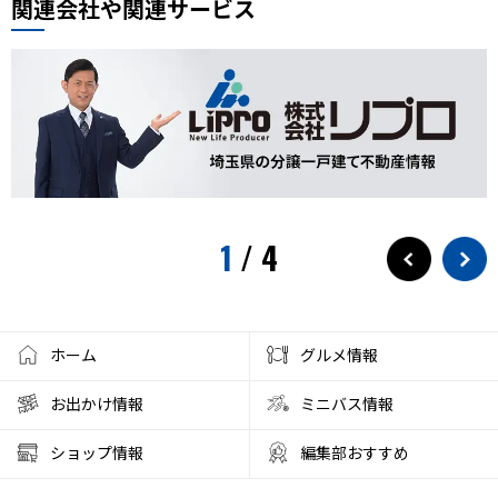
関連会社や関連サービス
おもちゃ
展示会
サモエド
犬カフェ
大型犬カフェ
小ネタ
川越グルメ
川越散策
ウニ奉行
北与野駅
戸田市市制施行60周年記念
水遊び
プール
狭山茶
お出かけ情報
埼玉観光
スパークリングティー
新庁舎
素麺
夏のご飯
1
/
4
夏の食
茅乃舎
検証
徒歩10分
サービス
フローズンドリンク
クレセントモール
花火
盆踊り
ワークショップ
夜店
クラフト
ハンドメイド
ホーム
グルメ情報
大宮西口
夏風邪
健康
ベーグル
お出かけ情報
ミニバス情報
彩の国くらしプラザ
夏休みのイベント
ショップ情報
編集部おすすめ
ファミリーランド むさしの村
とうもろこし狩り