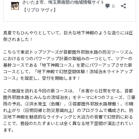
真夏でもひんやりとしていて、巨大な地下神殿のような造りには圧
倒されました！
こちらで東武トップツアーズが首都圏外郭放水路の防災ツーリズム
における８つのパワーアップ計画の取組みの一つとして、ツアーの
基幹コースである「地下神殿コース」を更にパワーアップさせた新
コースとして、「地下神殿で幻想空間体験！流域治水ライトアップ
コース」を設定し、受付を開始します！
この施設を訪れる今回の新コースは、「水害から日常を守る、首都
圏外郭放水路とみんなの流域治水」をテーマに4つのフェーズ、①豪
雨の予兆、②洪水発生（危機）、③首都圏外郭放水路稼働！、④晴
れ上がり（日常回帰と防災意識向上）のプログラムで構成され、防
災地下神殿を魅惑的なライティングと大迫力の音響で幻想的に彩る
ことで、普段のたたずまいとは全く異なる地下空間が演出されてい
ます。