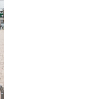
北野エース
ゴディバカフェ
ロイヤルパインズホテル浦和
高木真備
競輪場
保護犬
西武園ゆうえんち
コクーン1
工場見学
5歳～
キャンディ
クレイン伊奈
乗馬
さいたまコクーンシティ
埼玉県民の知恵
街紹介
リス
大宮の謎
3.11
コンコース
ふじみ野スイーツ
生ドーナツ
モスバーガー
睡眠グッズ
カフェチェーン
お店調査
まぜそば
ふじみ野ランチ