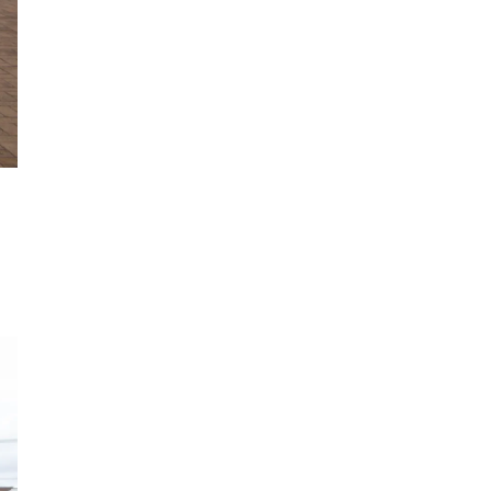
3×3
肉
試合観戦
フリースロー
スタグル
メッツァ
メッツァビレッジ
飯能市
高島屋
無料あそび場
うさぎ縁日、調神社
トレーニング
モバイルオーダー
鉱物
宝探し
化石発掘
子連れでお出かけ
天然石
子連れお出かけ
親子で楽しむ
隕石
ミネラルマルシェ
鉱石
宝石
化石
アジリティ
タリーズコーヒー
チェーン店