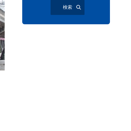
検索
与野夏祭り
岩槻まつり
大宮夏まつり
越谷市
越谷花火大会
南越谷阿波踊り
わらび機まつり
たたら祭り
埼玉お祭り
埼玉花火大会
2026年さいたま市夏祭り
サマードリンク
待ち合わせ
大宮駅西口
バラ
お散歩
楽しむ方法
野球観戦
観戦ガイド
モラン
夏のネタ
暑さ対策2026
江戸前がってん寿司
地元ニュース