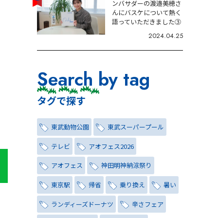
ンバサダーの渡邉美穂さ
んにバスケについて熱く
語っていただきました③
2024.04.25
Search by tag
タグで探す
東武動物公園
東武スーパープール
テレビ
アオフェス2026
アオフェス
神田明神納涼祭り
東京駅
帰省
乗り換え
暑い
ランディーズドーナツ
辛さフェア