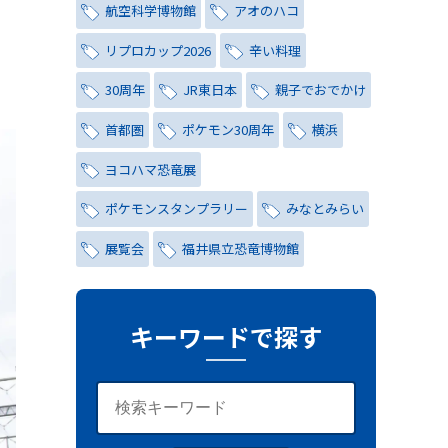
航空科学博物館
アオのハコ
リプロカップ2026
辛い料理
30周年
JR東日本
親子でおでかけ
首都圏
ポケモン30周年
横浜
ヨコハマ恐竜展
ポケモンスタンプラリー
みなとみらい
展覧会
福井県立恐竜博物館
チョコミント
しらこばと水上公園
ナイトプール
氷川茶庭
キーワードで探す
キャンペーン
シティハンター
レトロ
コーラ
写真
レッズ
ワールドカップ
おしゃれ