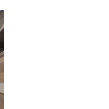
LUCY尾瀬鳩待
予約
モロッコ料理
VR
ドームプラネット
グレートバリアリーフ
クイーンズランド州政府観光局
ものづくり
工作
スキッズガーデン
わいわいぱーく
モーリーファンタジー
イオン
土呂駅
トイザらス
ステラタウン
ららテラス
所沢
タリーズ
チェーン店調査
カフェチェーン調査