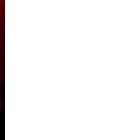
LUCY尾瀬鳩待
予約
モロッコ料理
VR
ドームプラネット
グレートバリアリーフ
クイーンズランド州政府観光局
ものづくり
工作
スキッズガーデン
わいわいぱーく
モーリーファンタジー
イオン
土呂駅
トイザらス
ステラタウン
ららテラス
所沢
タリーズ
チェーン店調査
カフェチェーン調査