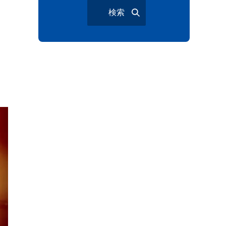
検索
与野夏祭り
岩槻まつり
大宮夏まつり
越谷市
越谷花火大会
南越谷阿波踊り
わらび機まつり
たたら祭り
埼玉お祭り
埼玉花火大会
2026年さいたま市夏祭り
サマードリンク
待ち合わせ
大宮駅西口
バラ
お散歩
楽しむ方法
野球観戦
観戦ガイド
モラン
夏のネタ
暑さ対策2026
江戸前がってん寿司
地元ニュース