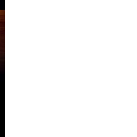
3×3
肉
試合観戦
フリースロー
スタグル
メッツァ
メッツァビレッジ
飯能市
高島屋
無料あそび場
うさぎ縁日、調神社
トレーニング
モバイルオーダー
鉱物
宝探し
化石発掘
子連れでお出かけ
天然石
子連れお出かけ
親子で楽しむ
隕石
ミネラルマルシェ
鉱石
宝石
化石
アジリティ
タリーズコーヒー
チェーン店