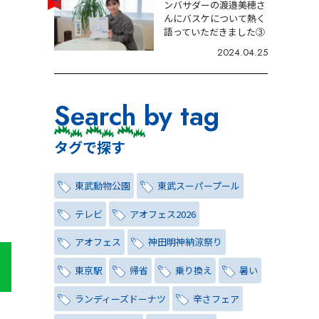
ンバサダーの渡邉美穂さ
んにバスケについて熱く
語っていただきました③
2024.04.25
Search by tag
タグで探す
東武動物公園
東武スーパープール
テレビ
アオフェス2026
アオフェス
神田明神納涼祭り
東京駅
帰省
乗り換え
暑い
ランディーズドーナツ
辛さフェア