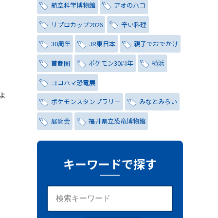
航空科学博物館
アオのハコ
リプロカップ2026
辛い料理
30周年
JR東日本
親子でおでかけ
首都圏
ポケモン30周年
横浜
ヨコハマ恐竜展
ょ
ポケモンスタンプラリー
みなとみらい
展覧会
福井県立恐竜博物館
チョコミント
しらこばと水上公園
ナイトプール
氷川茶庭
キーワードで探す
キャンペーン
シティハンター
レトロ
コーラ
写真
レッズ
ワールドカップ
おしゃれ