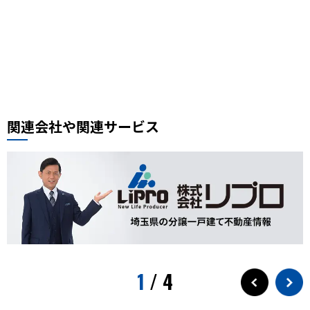
豚肉ときくらげの卵炒め
木須肉レシピ
埼玉ハック
レンタルサイクル
鰻
噴水公園
埼京線
周年記念
イオンモール川口前川
ベルアメール
ぴよりん
タイ料理
道路陥没事故
お勧め本
リプロ情報
都市対抗野球
東岩槻
リプロカップ2025
関連会社や関連サービス
おもちゃ
展示会
サモエド
犬カフェ
大型犬カフェ
小ネタ
川越グルメ
川越散策
ウニ奉行
北与野駅
戸田市市制施行60周年記念
水遊び
プール
狭山茶
お出かけ情報
埼玉観光
スパークリングティー
新庁舎
素麺
夏のご飯
1
/
4
夏の食
茅乃舎
検証
徒歩10分
サービス
フローズンドリンク
クレセントモール
花火
盆踊り