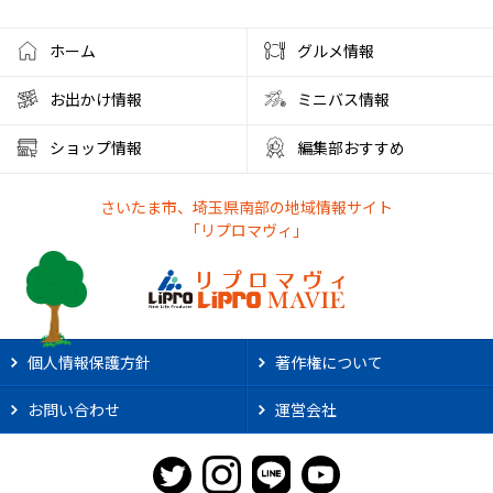
ワークショップ
夜店
クラフト
ハンドメイド
ホーム
グルメ情報
大宮西口
夏風邪
健康
ベーグル
お出かけ情報
ミニバス情報
彩の国くらしプラザ
夏休みのイベント
ショップ情報
編集部おすすめ
ファミリーランド むさしの村
とうもろこし狩り
さいたま市、埼玉県南部の地域情報サイト
かき氷アイス
やわもちアイス
ステーキ
ステーキ宮
「リプロマヴィ」
朝霞市カフェ
リノベーション
サンシャイン60展望台
アルディージャ
市役所
散歩
熱中症対策
新店情報
ときわだんご
天ぷら
がってん食堂
個人情報保護方針
著作権について
2025年花火大会
大宮まつり
浦和まつり
お問い合わせ
運営会社
さいたま市花火大会
リプロ武道館
埼玉県立武道館
ライオンズ
野球
スポーツ観戦
2025年夏祭り