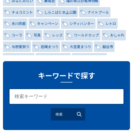
みなとみらい
展覧会
福井県立恐竜博物館
チョコミント
しらこばと水上公園
ナイトプール
氷川茶庭
キャンペーン
シティハンター
レトロ
コーラ
写真
レッズ
ワールドカップ
おしゃれ
与野夏祭り
岩槻まつり
大宮夏まつり
越谷市
越谷花火大会
南越谷阿波踊り
わらび機まつり
たたら祭り
埼玉お祭り
埼玉花火大会
キーワードで探す
2026年さいたま市夏祭り
サマードリンク
待ち合わせ
大宮駅西口
バラ
お散歩
楽しむ方法
野球観戦
観戦ガイド
モラン
夏のネタ
暑さ対策2026
検索
江戸前がってん寿司
地元ニュース
LUCY尾瀬鳩待
予約
モロッコ料理
VR
ドームプラネット