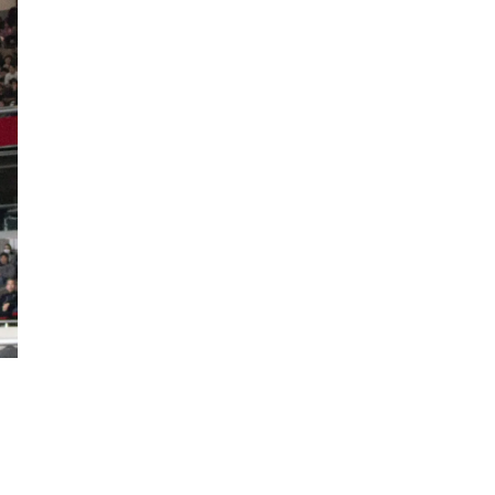
ロイヤルパインズホテル浦和
高木真備
競輪場
保護犬
西武園ゆうえんち
コクーン1
工場見学
5歳～
キャンディ
クレイン伊奈
乗馬
さいたまコクーンシティ
埼玉県民の知恵
街紹介
リス
大宮の謎
3.11
コンコース
ふじみ野スイーツ
生ドーナツ
モスバーガー
睡眠グッズ
カフェチェーン
お店調査
まぜそば
ふじみ野ランチ
ま
週末のお出かけ情報
THE RANDOSERU