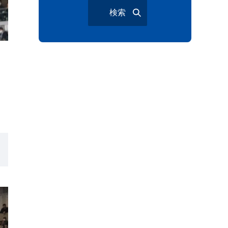
検索
大宮夏まつり
越谷市
越谷花火大会
南越谷阿波踊り
わらび機まつり
たたら祭り
埼玉お祭り
埼玉花火大会
2026年さいたま市夏祭り
サマードリンク
待ち合わせ
大宮駅西口
バラ
お散歩
楽しむ方法
野球観戦
観戦ガイド
モラン
夏のネタ
暑さ対策2026
江戸前がってん寿司
地元ニュース
LUCY尾瀬鳩待
予約