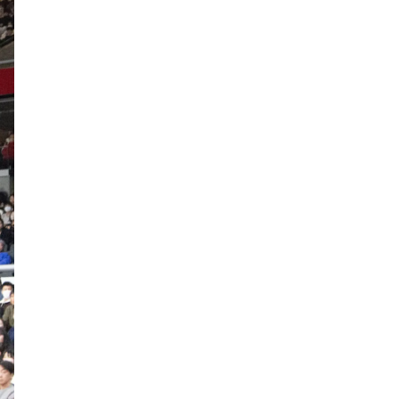
モロッコ料理
VR
ドームプラネット
グレートバリアリーフ
クイーンズランド州政府観光局
ものづくり
工作
スキッズガーデン
わいわいぱーく
モーリーファンタジー
イオン
土呂駅
トイザらス
ステラタウン
ららテラス
所沢
タリーズ
チェーン店調査
カフェチェーン調査
3×3
肉
試合観戦