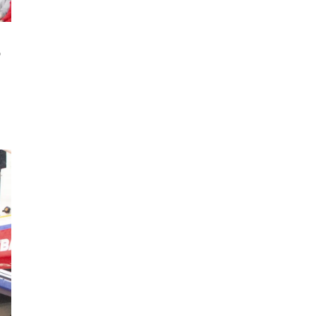
フリースロー
スタグル
メッツァ
メッツァビレッジ
飯能市
高島屋
め
無料あそび場
うさぎ縁日、調神社
トレーニング
モバイルオーダー
鉱物
宝探し
化石発掘
子連れでお出かけ
天然石
子連れお出かけ
親子で楽しむ
隕石
ミネラルマルシェ
鉱石
宝石
化石
アジリティ
タリーズコーヒー
チェーン店
北野エース
ゴディバカフェ