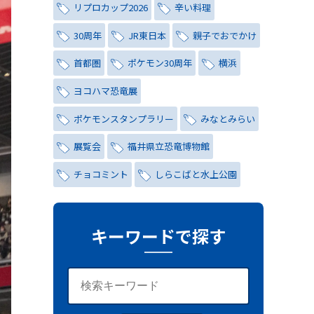
リプロカップ2026
辛い料理
30周年
JR東日本
親子でおでかけ
首都圏
ポケモン30周年
横浜
ヨコハマ恐竜展
ポケモンスタンプラリー
みなとみらい
展覧会
福井県立恐竜博物館
チョコミント
しらこばと水上公園
ナイトプール
氷川茶庭
キャンペーン
シティハンター
キーワードで探す
レトロ
コーラ
写真
レッズ
ワールドカップ
おしゃれ
与野夏祭り
岩槻まつり