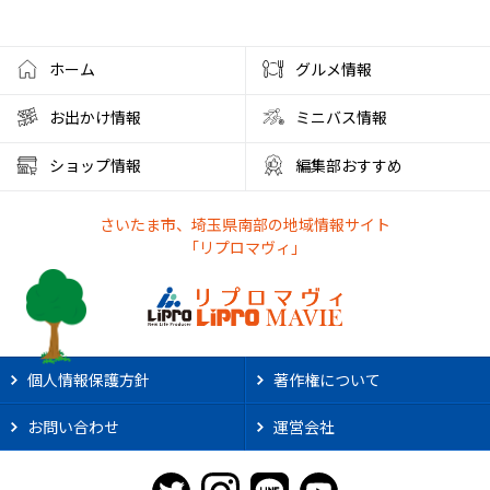
フローズンドリンク
クレセントモール
花火
盆踊り
ワークショップ
夜店
クラフト
ハンドメイド
ホーム
グルメ情報
大宮西口
夏風邪
健康
ベーグル
お出かけ情報
ミニバス情報
彩の国くらしプラザ
夏休みのイベント
ショップ情報
編集部おすすめ
ファミリーランド むさしの村
とうもろこし狩り
さいたま市、埼玉県南部の地域情報サイト
かき氷アイス
やわもちアイス
ステーキ
ステーキ宮
「リプロマヴィ」
朝霞市カフェ
リノベーション
サンシャイン60展望台
アルディージャ
市役所
散歩
熱中症対策
新店情報
ときわだんご
天ぷら
がってん食堂
個人情報保護方針
著作権について
2025年花火大会
大宮まつり
浦和まつり
お問い合わせ
運営会社
さいたま市花火大会
リプロ武道館
埼玉県立武道館
ライオンズ
野球
スポーツ観戦
2025年夏祭り