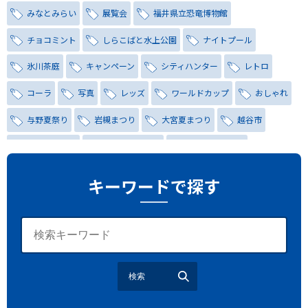
みなとみらい
展覧会
福井県立恐竜博物館
チョコミント
しらこばと水上公園
ナイトプール
氷川茶庭
キャンペーン
シティハンター
レトロ
コーラ
写真
レッズ
ワールドカップ
おしゃれ
与野夏祭り
岩槻まつり
大宮夏まつり
越谷市
越谷花火大会
南越谷阿波踊り
わらび機まつり
たたら祭り
埼玉お祭り
埼玉花火大会
キーワードで探す
2026年さいたま市夏祭り
サマードリンク
待ち合わせ
大宮駅西口
バラ
お散歩
楽しむ方法
野球観戦
観戦ガイド
モラン
夏のネタ
暑さ対策2026
検索
江戸前がってん寿司
地元ニュース
LUCY尾瀬鳩待
予約
モロッコ料理
VR
ドームプラネット