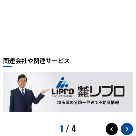
豚肉ときくらげの卵炒め
木須肉レシピ
埼玉ハック
レンタルサイクル
鰻
噴水公園
埼京線
周年記念
イオンモール川口前川
ベルアメール
ぴよりん
タイ料理
道路陥没事故
お勧め本
リプロ情報
都市対抗野球
東岩槻
リプロカップ2025
関連会社や関連サービス
おもちゃ
展示会
サモエド
犬カフェ
大型犬カフェ
小ネタ
川越グルメ
川越散策
ウニ奉行
北与野駅
戸田市市制施行60周年記念
水遊び
プール
狭山茶
お出かけ情報
埼玉観光
スパークリングティー
新庁舎
素麺
夏のご飯
1
/
4
夏の食
茅乃舎
検証
徒歩10分
サービス