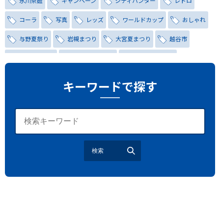
氷川茶庭
キャンペーン
シティハンター
レトロ
コーラ
写真
レッズ
ワールドカップ
おしゃれ
与野夏祭り
岩槻まつり
大宮夏まつり
越谷市
越谷花火大会
南越谷阿波踊り
わらび機まつり
たたら祭り
埼玉お祭り
埼玉花火大会
キーワードで探す
2026年さいたま市夏祭り
サマードリンク
待ち合わせ
大宮駅西口
バラ
お散歩
楽しむ方法
野球観戦
観戦ガイド
モラン
夏のネタ
暑さ対策2026
検索
江戸前がってん寿司
地元ニュース
LUCY尾瀬鳩待
予約
モロッコ料理
VR
ドームプラネット
グレートバリアリーフ
クイーンズランド州政府観光局
ものづくり
工作
スキッズガーデン
わいわいぱーく