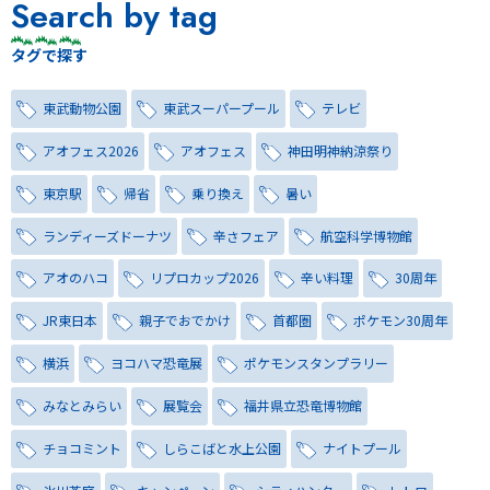
Search by tag
タグで探す
東武動物公園
東武スーパープール
テレビ
アオフェス2026
アオフェス
神田明神納涼祭り
東京駅
帰省
乗り換え
暑い
ランディーズドーナツ
辛さフェア
航空科学博物館
アオのハコ
リプロカップ2026
辛い料理
30周年
JR東日本
親子でおでかけ
首都圏
ポケモン30周年
横浜
ヨコハマ恐竜展
ポケモンスタンプラリー
みなとみらい
展覧会
福井県立恐竜博物館
チョコミント
しらこばと水上公園
ナイトプール