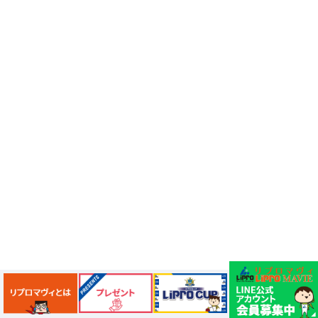
モーリーファンタジー
イオン
土呂駅
トイザらス
ステラタウン
ららテラス
所沢
タリーズ
チェーン店調査
カフェチェーン調査
3×3
肉
試合観戦
フリースロー
スタグル
メッツァ
メッツァビレッジ
飯能市
高島屋
無料あそび場
うさぎ縁日、調神社
トレーニング
モバイルオーダー
鉱物
宝探し
化石発掘
子連れでお出かけ
天然石
子連れお出かけ
親子で楽しむ
隕石
ミネラルマルシェ
鉱石
宝石
化石
アジリティ
タリーズコーヒー
チェーン店
北野エース
ゴディバカフェ
ロイヤルパインズホテル浦和
高木真備
競輪場
保護犬
西武園ゆうえんち
コクーン1