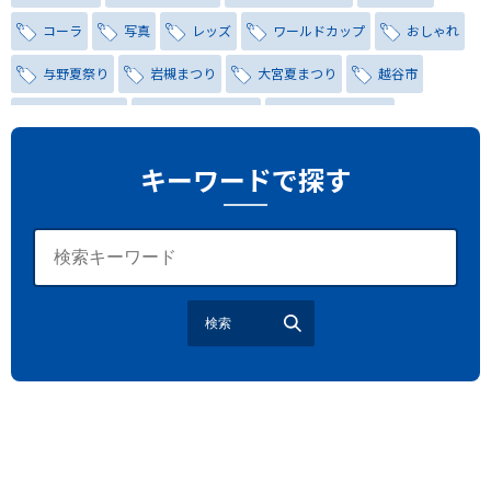
コーラ
写真
レッズ
ワールドカップ
おしゃれ
与野夏祭り
岩槻まつり
大宮夏まつり
越谷市
越谷花火大会
南越谷阿波踊り
わらび機まつり
たたら祭り
埼玉お祭り
埼玉花火大会
キーワードで探す
2026年さいたま市夏祭り
サマードリンク
待ち合わせ
大宮駅西口
バラ
お散歩
楽しむ方法
野球観戦
観戦ガイド
モラン
夏のネタ
暑さ対策2026
検索
江戸前がってん寿司
地元ニュース
LUCY尾瀬鳩待
予約
モロッコ料理
VR
ドームプラネット
グレートバリアリーフ
クイーンズランド州政府観光局
ものづくり
工作
スキッズガーデン
わいわいぱーく