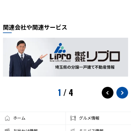
周年記念
イオンモール川口前川
ベルアメール
ぴよりん
タイ料理
道路陥没事故
お勧め本
リプロ情報
都市対抗野球
東岩槻
リプロカップ2025
関連会社や関連サービス
おもちゃ
展示会
サモエド
犬カフェ
大型犬カフェ
小ネタ
川越グルメ
川越散策
ウニ奉行
北与野駅
戸田市市制施行60周年記念
水遊び
プール
狭山茶
お出かけ情報
埼玉観光
スパークリングティー
新庁舎
素麺
夏のご飯
1
/
4
夏の食
茅乃舎
検証
徒歩10分
サービス
フローズンドリンク
クレセントモール
花火
盆踊り
ワークショップ
夜店
クラフト
ハンドメイド
ホーム
グルメ情報
大宮西口
夏風邪
健康
ベーグル
お出かけ情報
ミニバス情報