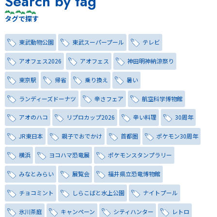
Search by tag
タグで探す
東武動物公園
東武スーパープール
テレビ
アオフェス2026
アオフェス
神田明神納涼祭り
東京駅
帰省
乗り換え
暑い
ランディーズドーナツ
辛さフェア
航空科学博物館
アオのハコ
リプロカップ2026
辛い料理
30周年
JR東日本
親子でおでかけ
首都圏
ポケモン30周年
横浜
ヨコハマ恐竜展
ポケモンスタンプラリー
みなとみらい
展覧会
福井県立恐竜博物館
チョコミント
しらこばと水上公園
ナイトプール
氷川茶庭
キャンペーン
シティハンター
レトロ