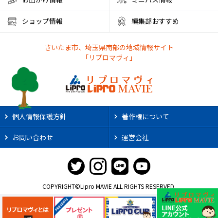
彩の国くらしプラザ
夏休みのイベント
ショップ情報
編集部おすすめ
ファミリーランド むさしの村
とうもろこし狩り
さいたま市、埼玉県南部の地域情報サイト
かき氷アイス
やわもちアイス
ステーキ
ステーキ宮
「リプロマヴィ」
朝霞市カフェ
リノベーション
サンシャイン60展望台
アルディージャ
市役所
散歩
熱中症対策
新店情報
ときわだんご
天ぷら
がってん食堂
個人情報保護方針
著作権について
2025年花火大会
大宮まつり
浦和まつり
お問い合わせ
運営会社
さいたま市花火大会
リプロ武道館
埼玉県立武道館
ライオンズ
野球
スポーツ観戦
2025年夏祭り
肉汁うどん
大阪・関西万博2025
職業体験
COPYRIGHT©Lipro MAVIE ALL RIGHTS RESERVED.
社会科見学
ジェラートピケ
夏休みイベント