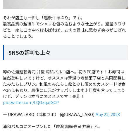
それが店主も一押し「越後牛あぶり」です。
最高品質の越後牛でシャリを包み込むような仕上がり。適量のワサ
ビと一緒に口の中へほおばれば、お肉の旨味に思わず笑みがこぼれ
ることでしょう。
SNSの評判も上々
噂の佐渡廻転寿司 弁慶 浦和パルコ店へ。初のFC店です！お寿司は
当然美味しいですけど、オススメは新潟の老舗菓子店と共同開発し
たみたらしプリン。和風のみたらし餡と少し硬めのカスタードは食
べ応えもあり、最後に口元がサッパリします♪何度も言ってしまう
けど、プリンは本当にオススメです！是非！
pic.twitter.com/LQOzqufGCP
— URAWA LABO（浦和ラボ） (@URAWA_LABO)
May 22, 2023
浦和パルコにオープンした「佐渡 廻転寿司 弁慶」へ。