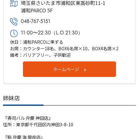
埼玉県さいたま市浦和区東高砂町11-1
浦和PARCO 5F
048-767-5151
11:00〜22:30（L.O 21:30）
休日：浦和PARCOに準ずる
お席：カウンター18名、BOX6名席×10、BOX4名席×2
備考：バリアフリー、子供歓迎
ホームページ
姉妹店
『寿司バル 弁慶 神田店』
住所：東京都千代田区内神田3-8-10
『鮨 弁慶 海 銀座店』