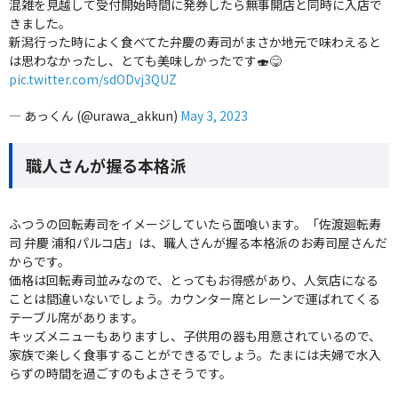
混雑を見越して受付開始時間に発券したら無事開店と同時に入店で
きました。
新潟行った時によく食べてた弁慶の寿司がまさか地元で味わえると
は思わなかったし、とても美味しかったです🍣😋
pic.twitter.com/sdODvj3QUZ
— あっくん (@urawa_akkun)
May 3, 2023
職人さんが握る本格派
ふつうの回転寿司をイメージしていたら面喰います。「佐渡廻転寿
司 弁慶 浦和パルコ店」は、職人さんが握る本格派のお寿司屋さんだ
からです。
価格は回転寿司並みなので、とってもお得感があり、人気店になる
ことは間違いないでしょう。カウンター席とレーンで運ばれてくる
テーブル席があります。
キッズメニューもありますし、子供用の器も用意されているので、
家族で楽しく食事することができるでしょう。たまには夫婦で水入
らずの時間を過ごすのもよさそうです。