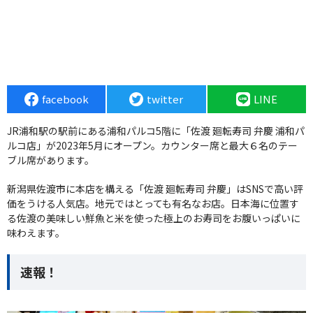
facebook
twitter
LINE
JR浦和駅の駅前にある浦和パルコ5階に「佐渡 廻転寿司 弁慶 浦和パ
ルコ店」が2023年5月にオープン。カウンター席と最大６名のテー
ブル席があります。
新潟県佐渡市に本店を構える「佐渡 廻転寿司 弁慶」はSNSで高い評
価をうける人気店。地元ではとっても有名なお店。日本海に位置す
る佐渡の美味しい鮮魚と米を使った極上のお寿司をお腹いっぱいに
味わえます。
速報！